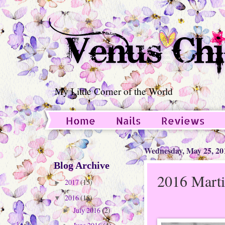
My Little Corner of the World
Home
Nails
Reviews
Guest Post
Wednesday, May 25, 20
Blog Archive
2016 Marti
2017
(15)
►
2016
(18)
▼
July 2016
(2)
►