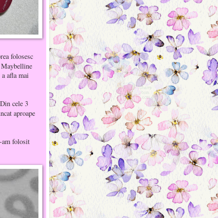
rea folosesc
a Maybelline
 a afla mai
 Din cele 3
uncat aproape
-am folosit