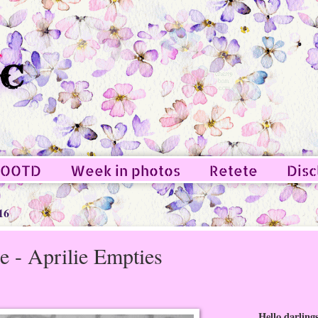
OOTD
Week in photos
Retete
Disc
16
e - Aprilie Empties
Hello darling