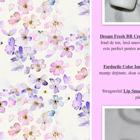
Dream Fresh BB Cre
fond de ten, însă uneo
este perfect pentru n
Fardurile Color Im
nuanţe deţinute, doar c
Lip Sma
Strugurelul
pâ