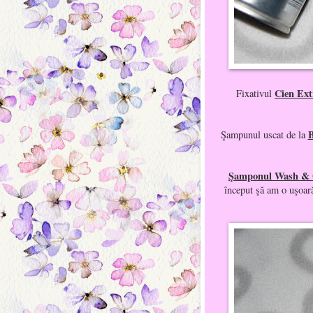
Cien Ext
Fixativul
B
Şampunul uscat de la
Şamponul Wash & G
început şă am o uşoară