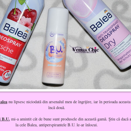
alea
nu lipsesc niciodată din arsenalul meu de îngrijire, iar în perioada aceast
încă două.
i B.U.
mi-a amintit cât de bune sunt produsele din această gamă. Ştiu că dacă ar
la cele Balea, antiperspirantele B.U. le-ar înlocui.