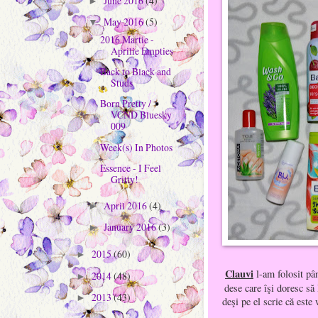
June 2016
(4)
►
May 2016
(5)
▼
2016 Martie -
Aprilie Empties
Back to Black and
Studs
Born Pretty /
VCND Bluesky
009
Week(s) In Photos
Essence - I Feel
Gritty!
April 2016
(4)
►
January 2016
(3)
►
2015
(60)
►
Clauvi
l-am folosit pân
2014
(48)
►
dese care îşi doresc să 
2013
(43)
►
deşi pe el scrie că este 