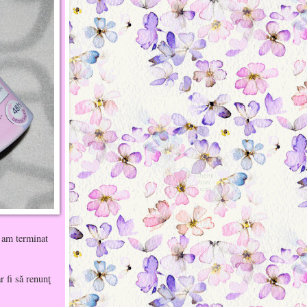
a am terminat
 fi să renunţ