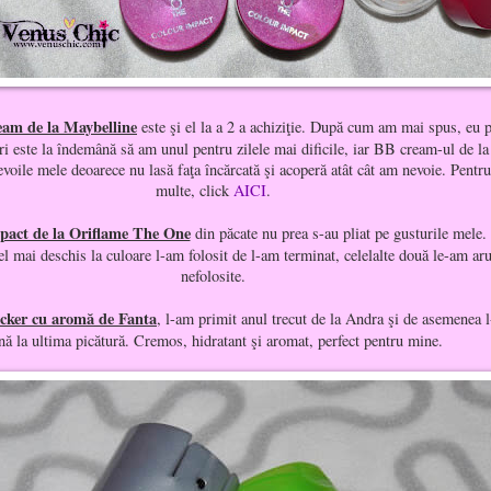
am de la Maybelline
este şi el la a 2 a achiziţie. După cum am mai spus, eu p
ri este la îndemână să am unul pentru zilele mai dificile, iar BB cream-ul de l
evoile mele deoarece nu lasă faţa încărcată şi acoperă atât cât am nevoie. Pentru
multe, click
AICI
.
pact de la Oriflame The One
din păcate nu prea s-au pliat pe gusturile mele.
el mai deschis la culoare l-am folosit de l-am terminat, celelalte două le-am ar
nefolosite.
cker cu aromă de Fanta
, l-am primit anul trecut de la Andra şi de asemenea l
nă la ultima picătură. Cremos, hidratant şi aromat, perfect pentru mine.