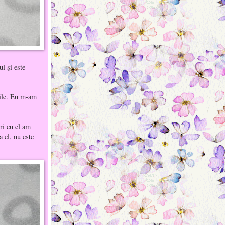
ul şi este
zile. Eu m-am
ri cu el am
 el, nu este