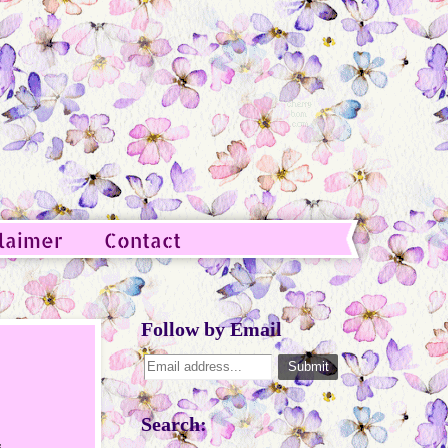
laimer
Contact
Follow by Email
Search:
s,