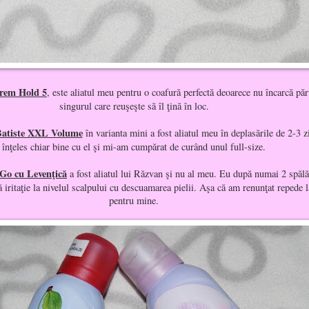
rem Hold 5
, este aliatul meu pentru o coafură perfectă deoarece nu încarcă păr
singurul care reuşeşte să îl ţină în loc.
atiste XXL Volume
în varianta mini a fost aliatul meu în deplasările de 2-3 
înţeles chiar bine cu el şi mi-am cumpărat de curând unul full-size.
o cu Levenţică
a fost aliatul lui Răzvan şi nu al meu. Eu după numai 2 spălă
 iritaţie la nivelul scalpului cu descuamarea pielii.
Aşa că am renunţat repede la
pentru mine.