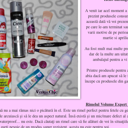
A venit iar acel moment a 
prezint produsele consum
această dată vă voi preze
pe care le-am terminat sa
varii motive de pe perioa
martie si aprili
Au fost mult mai multe pro
dar de la multe am uitat
ambalajul pentru a vi 
Printre produsele pentru 
abia dacă am apucat să le 
începe cu produsele din 
Rimelul Volume Expert 
ă nu a mai rămas nici o picătură în el. Este un rimel perfect pentru fetele cu ge
le arcuiască şi să le dea un aspect natural. Însă există şi un mic/mare defect al 
waterproof... nu este. Dacă căutaţi un rimel care să fie alături de voi în situaţiil
aveţi nevoie de un produs super rezistent, acesta nu este pentru voi.