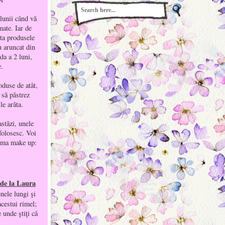
lunii când vă
ate. Iar de
nta produsele
u aruncat din
da a 2 luni,
e.
duse de atât,
 să păstrez
le arăta.
astăzi, unele
folosesc. Voi
gama make up:
de la Laura
nele lungi şi
acestui rimel;
e unde ştiţi că