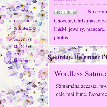
(3)
November 2013
No comm
►
(10)
Choceur
,
Christmas
,
cioc
October 2013
(3)
►
H&M
,
jewelry
,
mancare
,
September 2013
►
(2)
photos
June 2013
(8)
►
May 2013
(3)
►
April 2013
(3)
►
Saturday, December 14
March 2013
(7)
►
Wordless Saturda
Săptămâna aceasta, post
cele mai bune. Deoarece 