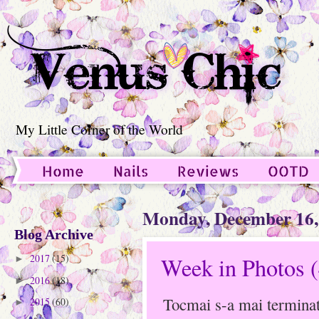
My Little Corner of the World
Home
Nails
Reviews
OOTD
Guest Post
Monday, December 16,
Blog Archive
2017
(15)
Week in Photos (
►
2016
(18)
►
Tocmai s-a mai terminat 
2015
(60)
►