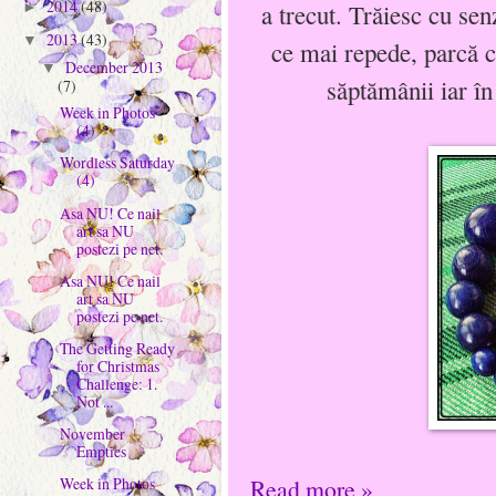
2014
(48)
a trecut. Trăiesc cu sen
►
2013
(43)
▼
ce mai repede, parcă 
December 2013
▼
săptămânii iar în
(7)
Week in Photos
(4)
Wordless Saturday
(4)
Asa NU! Ce nail
art sa NU
postezi pe net.
Asa NU! Ce nail
art sa NU
postezi pe net.
The Getting Ready
for Christmas
Challenge: 1.
Not ...
November
Empties
Week in Photos
Read more »