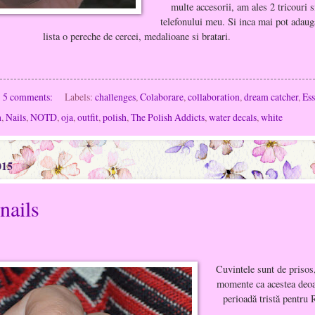
multe accesorii, am ales 2 tricouri s
telefonului meu. Si inca mai pot adaug
lista o pereche de cercei, medalioane si bratari.
5 comments:
Labels:
challenges
,
Colaborare
,
collaboration
,
dream catcher
,
Es
h
,
Nails
,
NOTD
,
oja
,
outfit
,
polish
,
The Polish Addicts
,
water decals
,
white
015
nails
Cuvintele sunt de prisos
momente ca acestea deoa
perioadă tristă pentru