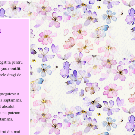
s
gatita pentru
 your outfit
mele dragi de
 pregatesc o
ta saptamana.
t absolut
ca nu puteam
ptamana.
irat din mai