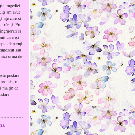
ţia tragediei
ulţi am avut
tinţe care şi-
st răniţi. Eu
îngrijoraţi şi
nii care îşi
apte disperaţi
ecunoscut sau
a nici urmă de
.
este postare
 promis, mi-
i mă țin de
ostare.
ers
,