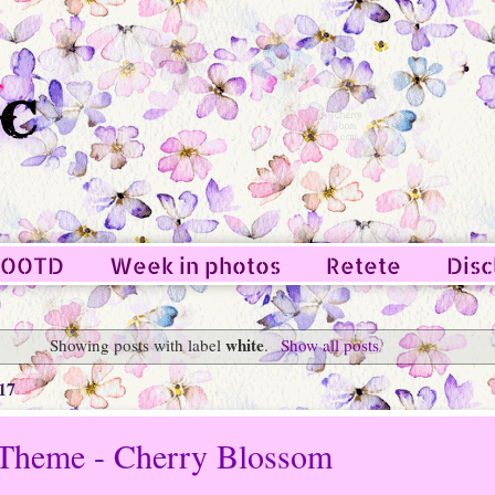
OOTD
Week in photos
Retete
Disc
white
Showing posts with label
.
Show all posts
17
 Theme - Cherry Blossom