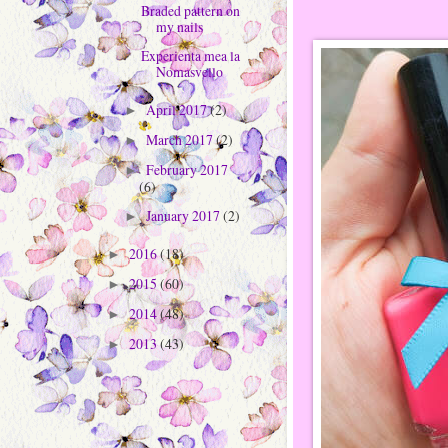
Braded pattern on
my nails
Experienta mea la
Nomasvello
April 2017
(2)
►
March 2017
(2)
►
February 2017
►
(6)
January 2017
(2)
►
2016
(18)
►
2015
(60)
►
2014
(48)
►
2013
(43)
►