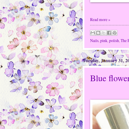
Read more »
Nails
,
pink
,
polish
,
The 
Tuesday, January 31, 2
Blue flower