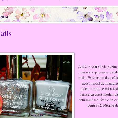
 2014
ails
Astăzi vreau să vă prezint
mai veche pe care am îndr
mult! Este prima dată cân
acest model de manichiu
plăcut teribil ce mi-a ieş
reîncerca acest model, da
dată mult mai festiv, în cu
pentru sărbătorile de