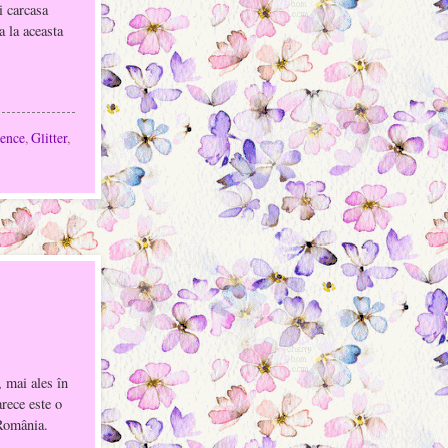
i carcasa
a la aceasta
sence
,
Glitter
,
, mai ales în
rece este o
 România.