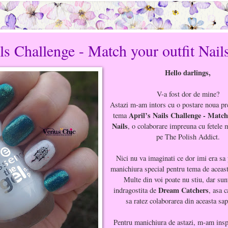
ls Challenge - Match your outfit Nail
Hello darlings,
V-a fost dor de mine?
Astazi m-am intors cu o postare noua pre
April’s Nails Challenge - Match
tema
Nails
, o colaborare impreuna cu fetele 
pe The Polish Addict.
Nici nu va imaginati ce dor imi era sa
manichiura special pentru tema de aceas
Multe din voi poate nu stiu, dar sun
Dream Catchers
indragostita de
, asa 
sa ratez colaborarea din aceasta sa
Pentru manichiura de astazi, m-am insp