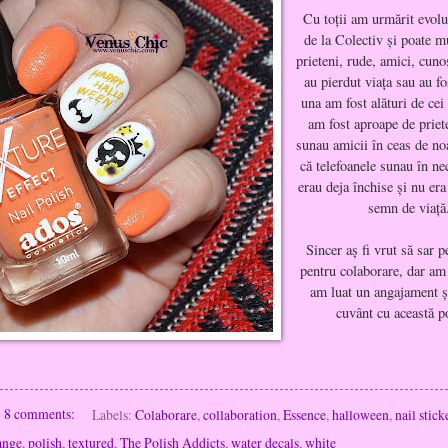
Cu toţii am urmărit evolu
de la Colectiv şi poate m
prieteni, rude, amici, cunoş
au pierdut viaţa sau au fo
una am fost alături de cei 
am fost aproape de priete
sunau amicii în ceas de no
că telefoanele sunau în n
erau deja închise şi nu er
semn de viaţă
Sincer aş fi vrut să sar p
pentru colaborare, dar am
am luat un angajament
ș
cuvânt cu această p
8 comments:
Labels:
Colaborare
,
collaboration
,
Essence
,
halloween
,
nail stick
ange
,
polish
,
textured
,
The Polish Addicts
,
water decals
,
white