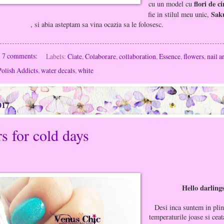
flori de ci
cu un model cu
Sak
fie in stilul meu unic,
, si abia asteptam sa vina ocazia sa le folosesc.
7 comments:
Labels:
Ciate
,
Colaborare
,
collaboration
,
Essence
,
flowers
,
nail a
Polish Addicts
,
water decals
,
white
017
s for cold days
Hello darling
Desi inca suntem in plin
temperaturile joase si ceat