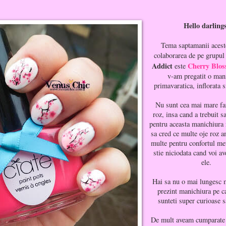
Hello darling
Tema saptamanii acest
colaborarea de pe grupu
Addict
Cherry Blos
este
v-am pregatit o man
primavaratica, inflorata s
Nu sunt cea mai mare fan
roz, insa cand a trebuit s
pentru aceasta manichiura 
sa cred ce multe oje roz 
multe pentru confortul me
stie niciodata cand voi a
ele.
Hai sa nu o mai lungesc m
prezint manichiura pe c
sunteti super curioase s
De mult aveam cumparate 