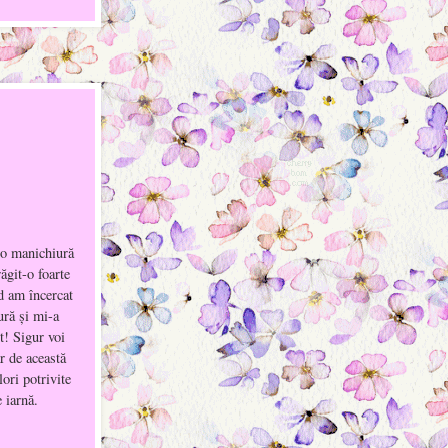
 o manichiură
ăgit-o foarte
d am încercat
ră şi mi-a
it! Sigur voi
r de această
lori potrivite
 iarnă.