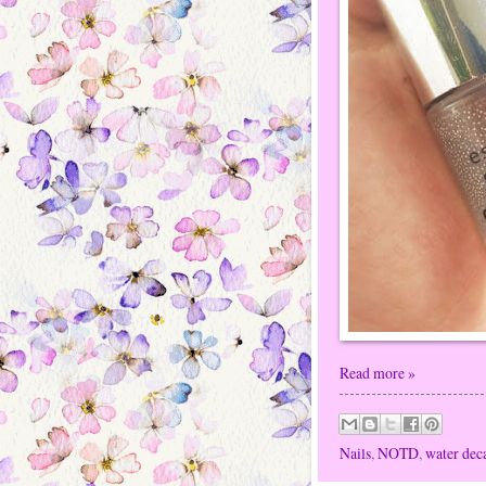
Read more »
Nails
,
NOTD
,
water dec