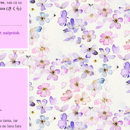
res
, sau ca sa
ura
ら
(
さく
)
rt
,
nailpolish
,
s,
a iarna, iar
a ne lasa fara