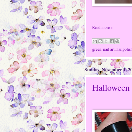
Read more »
green
,
nail art
,
nailpolis
Sunday, November 1, 2
Halloween 