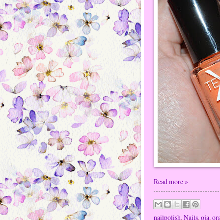
Read more »
nailpolish
,
Nails
,
oja
,
or