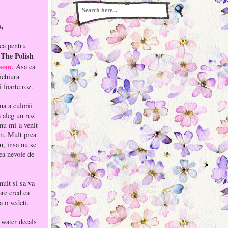
s,
ea pentru
The Polish
l
som.
Asa ca
ichiura
i foarte roz.
a a culorii
a aleg un roz
nu mi-a venit
am. Mult prea
u, insa nu se
vea nevoie de
ult si sa va
are cred ca
a o vedeti.
water decals