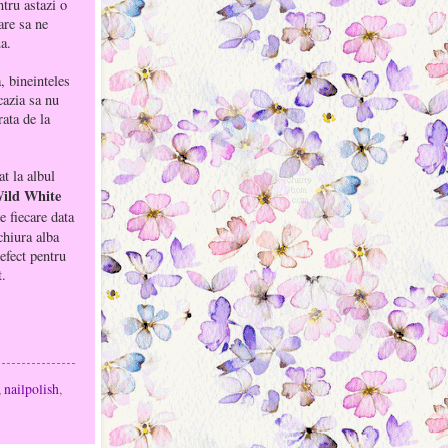
ntru astazi o
are sa ne
ua.
, bineinteles
cazia sa nu
rata de la
t la albul
Wild White
e fiecare data
hiura alba
efect pentru
t.
,
nailpolish
,