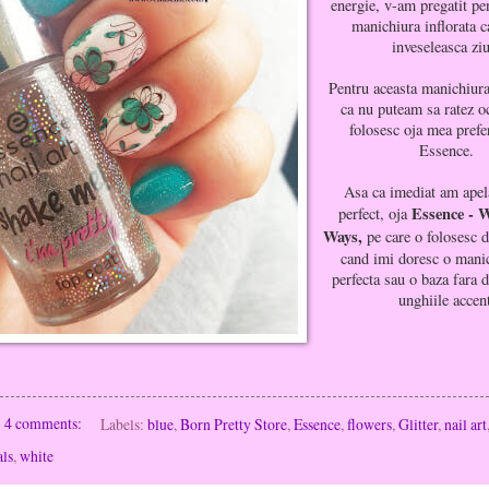
energie, v-am pregatit pe
manichiura inflorata c
inveseleasca zi
Pentru aceasta manichiura
ca nu puteam sa ratez o
folosesc oja mea prefe
Essence.
Asa ca imediat am apela
Essence - 
perfect, oja
Ways,
pe care o folosesc d
cand imi doresc o manic
perfecta sau o baza fara d
unghiile accen
4 comments:
Labels:
blue
,
Born Pretty Store
,
Essence
,
flowers
,
Glitter
,
nail art
als
,
white