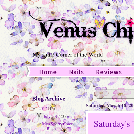
My Little Corner of the World
Home
Nails
Reviews
Guest Post
Blog Archive
Saturday, March 18, 20
2017
(15)
▼
July 2017
(3)
▼
Saturday's
Miss Sporty Color
Block