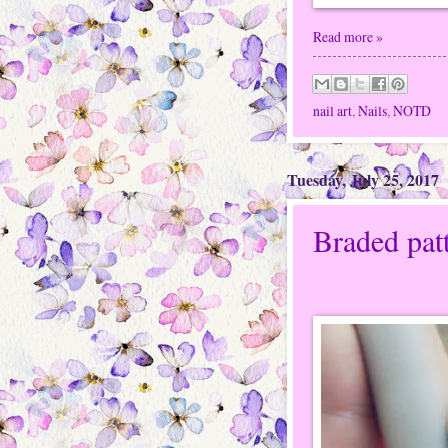
Read more »
nail art
,
Nails
,
NOTD
Tuesday, July 25, 2017
Braded pat