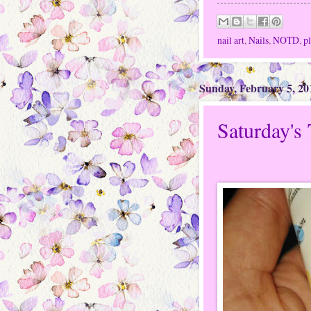
nail art
,
Nails
,
NOTD
,
p
Sunday, February 5, 20
Saturday's