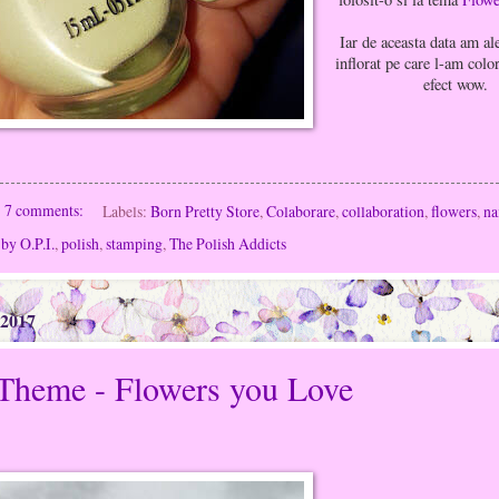
Iar de aceasta data am al
inflorat pe care l-am colo
efect wow.
7 comments:
Labels:
Born Pretty Store
,
Colaborare
,
collaboration
,
flowers
,
na
by O.P.I.
,
polish
,
stamping
,
The Polish Addicts
 2017
 Theme - Flowers you Love