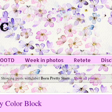
OOTD
Week in photos
Retete
Disc
Born Pretty Store
Showing posts with label
.
Show all posts
y Color Block