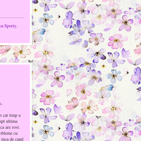
ss Sporty
,
s,
b cat timp a
upt ultima
ca are rost.
robleme cu
, insa de cand