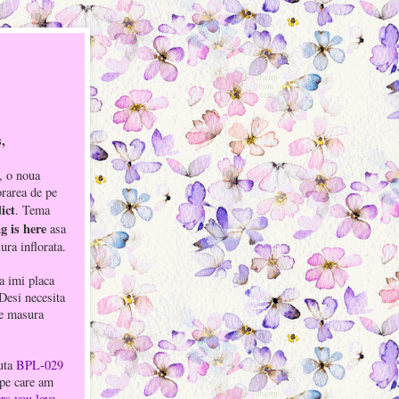
s,
, o noua
rarea de pe
ict
. Tema
g is here
asa
ura inflorata.
a imi placa
Desi necesita
pe masura
cuta
BPL-029
pe care am
rs you love
.