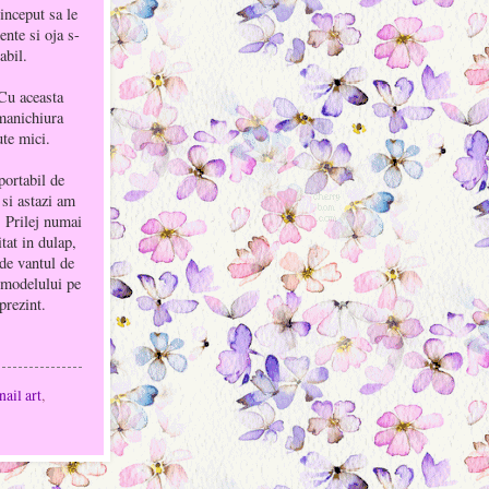
inceput sa le
ente si oja s-
abil.
 Cu aceasta
manichiura
ute mici.
portabil de
i si astazi am
i. Prilej numai
tat in dulap,
 de vantul de
a modelului pe
prezint.
nail art
,