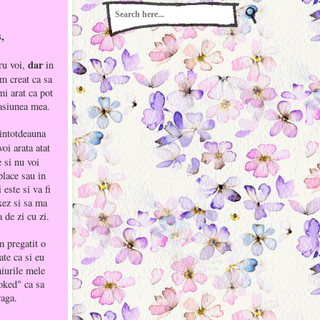
s,
dar
ru voi,
in
m creat ca sa
mi arat ca pot
asiunea mea.
 intotdeauna
voi arata atat
e si nu voi
lace sau in
este si va fi
xez si sa ma
 de zi cu zi.
m pregatit o
ate ca si eu
iurile mele
oked" ca sa
raga.