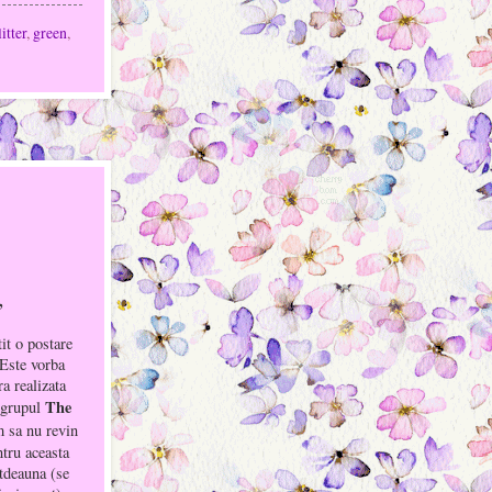
itter
,
green
,
,
it o postare
 Este vorba
a realizata
The
 grupul
 sa nu revin
ntru aceasta
otdeauna (se