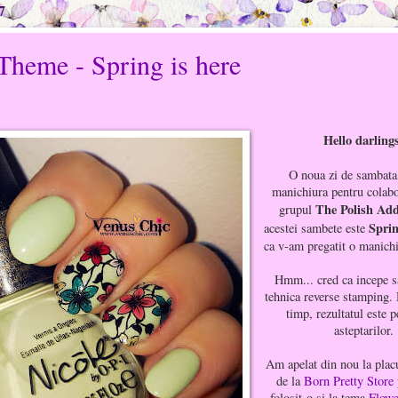
7
 Theme - Spring is here
Hello darling
O noua zi de sambata
manichiura pentru colabo
The Polish Add
grupul
Sprin
acestei sambete este
ca v-am pregatit o manichi
Hmm... cred ca incepe s
tehnica reverse stamping. 
timp, rezultatul este 
asteptarilor.
Am apelat din nou la pla
de la
Born Pretty Store
folosit-o si la tema
Flowe