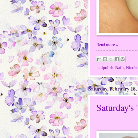
Read more »
nailpolish
,
Nails
,
Nicole 
Saturday, February 18,
Saturday's