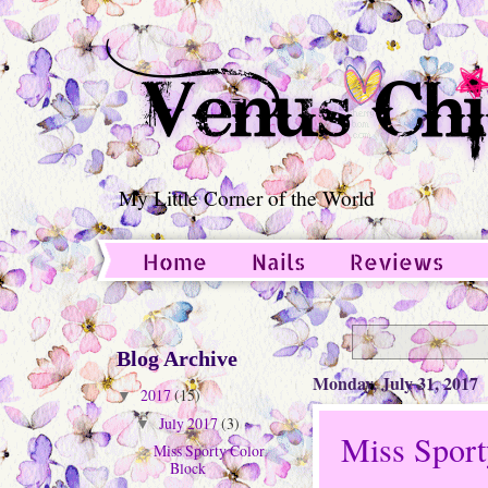
My Little Corner of the World
Home
Nails
Reviews
Guest Post
Blog Archive
Monday, July 31, 2017
2017
(15)
▼
July 2017
(3)
▼
Miss Sport
Miss Sporty Color
Block