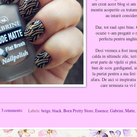
am creat acest blog si am 
mentin acoperite cu tratam
au intarit consider
Dar, tot raul spre bine.
ocazie v-am pregatit o 
perfecta pentru unghi
Desi vremea a fost insu
calda in ultimele zile, ier
avut parte de vijelii si plo
bun de scos gardiganul, ui
la purtat pentru a ma feri
afara. De aici si inspirati
care urmeaza sa vi-l 
3 comments:
Labels:
beige
,
black
,
Born Pretty Store
,
Essence
,
Gabrini
,
Matte
,