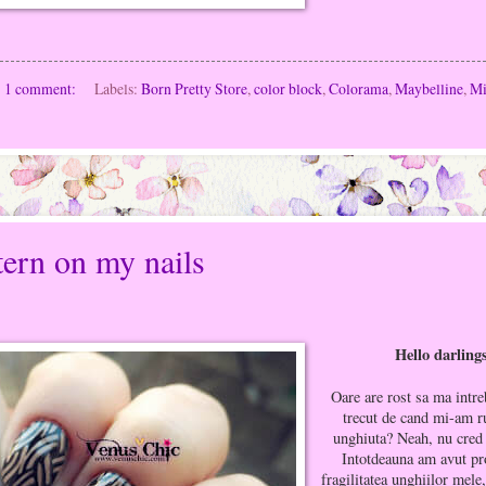
1 comment:
Labels:
Born Pretty Store
,
color block
,
Colorama
,
Maybelline
,
Mi
tern on my nails
Hello darling
Oare are rost sa ma intre
trecut de cand mi-am r
unghiuta? Neah, nu cred 
Intotdeauna am avut p
fragilitatea unghiilor mele