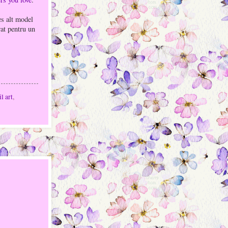
es alt model
rat pentru un
il art
,