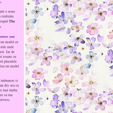
s,
atit o noua
 realizata
The
grupul
s
.
owers you
t un model cu
orile mele
sit. Iar de
ri esuate cu
in placutele
aliza un model
 imbuneze si
mai des asa ca
de mai multa
are sa ma
privesc.