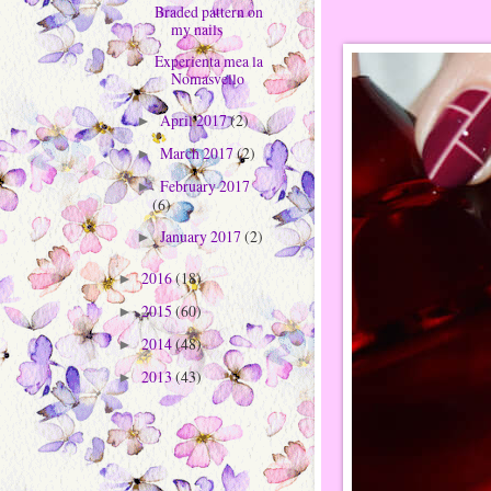
Braded pattern on
my nails
Experienta mea la
Nomasvello
April 2017
(2)
►
March 2017
(2)
►
February 2017
►
(6)
January 2017
(2)
►
2016
(18)
►
2015
(60)
►
2014
(48)
►
2013
(43)
►