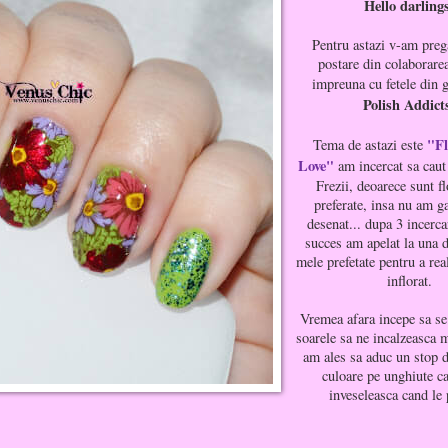
Hello darling
Pentru astazi v-am preg
postare din colaborarea
impreuna cu fetele din 
Polish Addict
"Fl
Tema de astazi este
Love"
am incercat sa cau
Frezii, deoarece sunt fl
preferate, insa nu am ga
desenat... dupa 3 incerca
succes am apelat la una d
mele prefetate pentru a re
inflorat.
Vremea afara incepe sa se
soarele sa ne incalzeasca 
am ales sa aduc un stop 
culoare pe unghiute c
inveseleasca cand le 