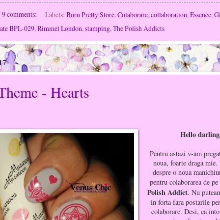
9 comments:
Labels:
Born Pretty Store
,
Colaborare
,
collaboration
,
Essence
,
Gl
late BPL-029
,
Rimmel London
,
stamping
,
The Polish Addicts
17
 Theme - Hearts
Hello darling
Pentru astazi v-am pregat
noua, foarte draga mie.
despre o noua manichiur
pentru colaborarea de pe
Polish Addict
. Nu puteam
in forta fara postarile pe
colaborare. Desi, ca int