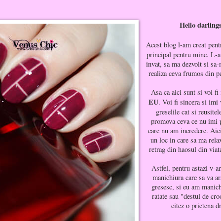
Hello darling
Acest blog l-am creat pent
principal pentru mine. L-a
invat, sa ma dezvolt si sa-
realiza ceva frumos din p
Asa ca aici sunt si voi fi
EU
. Voi fi sincera si imi 
greselile cat si reusitel
promova ceva ce nu imi p
care nu am incredere. Aici 
un loc in care sa ma rela
retrag din haosul din viata
Astfel, pentru astazi v-a
manichiura care sa va ar
gresesc, si eu am manich
ratate sau "destul de
cro
citez o prietena d