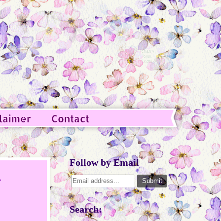
laimer
Contact
Follow by Email
+
Search: