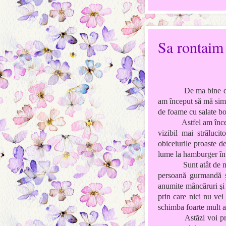
Sa rontaim 
De ma bine d
am început să mă simt
de foame cu salate bo
Astfel am înc
vizibil mai străluci
obiceiurile proaste d
lume la hamburger în 
Sunt atât de m
persoană gurmandă şi
anumite mâncăruri şi 
prin care nici nu vei
schimba foarte mult atâ
Astăzi voi pr