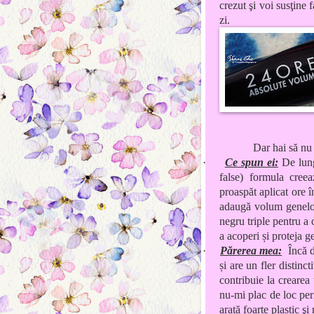
crezut şi voi susţine 
zi.
Dar hai să nu 
·
Ce spun ei:
De lung
false) formula
cree
proaspăt
aplicat ore
î
adaugă
volum
genel
negru
triple
pentru a 
a acoperi
și
proteja
g
·
Părerea mea:
Încă 
și are un fler distinc
contribuie la crearea
nu-mi plac de loc peri
arată foarte plastic şi