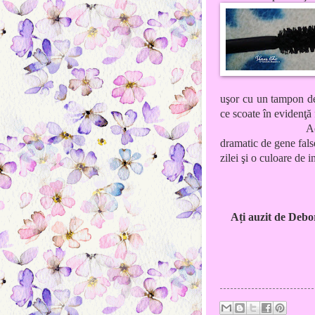
uşor cu un tampon de
ce scoate în evidenţă 
Ac
dramatic de gene fals
zilei şi o culoare de i
Ați auzit de Debo