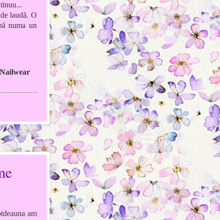
tinuu...
 de laudă. O
upă numa un
 Nailwear
me
totdeauna am