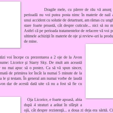
Dragile mele, cu părere de rău vă anunţ 
perioadă nu voi putea posta nimc în materie de nail 
unui accident cu solutie de detartrant, am rămas cu ungh
stare foarte proastă, cât despre cuticule... nici să nu 
Astfel că pe perioada tratamentelor de refacere vă voi p
ultimele achiziţii în materie de oje şi review-uri la produ
de mine.
tăzi voi începe cu prezentarea a 2 oje de la Avon
nume: Licorice şi Starry Sky. De mult am această
ar nu mai apuc să o postez. Ca să vă spun sincer,
smată de primirea lor încât la numai 5 minute de la
ja le şi testam. În general am numai vorbe de laudă
von dar de acestă dată uite că nu a fost să fie cu
Oja Licorice, e foarte apoasă, abia
după 4 straturi a arătat în sfârşit a
ojă, cât despre rezistenţă... a doua zi deja era sărită. 