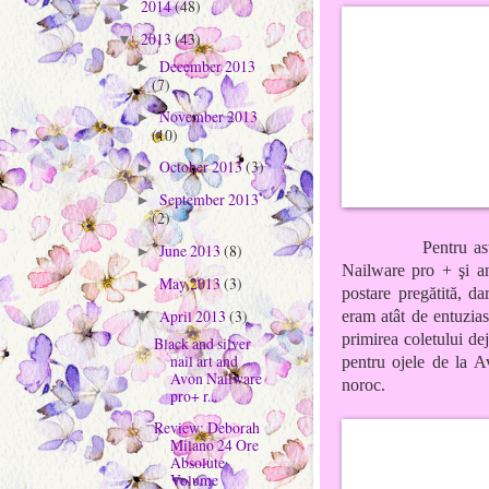
2014
(48)
►
2013
(43)
▼
December 2013
►
(7)
November 2013
►
(10)
October 2013
(3)
►
September 2013
►
(2)
Pentru as
June 2013
(8)
►
Nailware pro + şi a
May 2013
(3)
►
postare pregătită, d
April 2013
(3)
eram atât de entuzia
▼
primirea coletului de
Black and silver
nail art and
pentru ojele de la A
Avon Nailware
noroc.
pro+ r...
Review: Deborah
Milano 24 Ore
Absolute
Volume