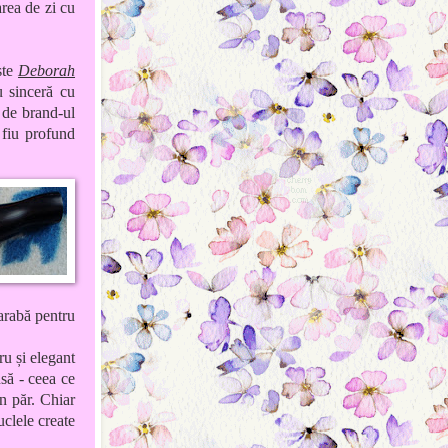
area de zi cu
ste
Deborah
 sinceră cu
 de brand-ul
 fiu profund
arabă
pentru
ru și elegant
nsă - ceea ce
in păr. Chiar
uclele create