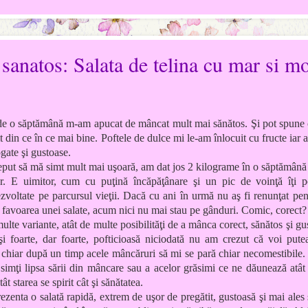
sanatos: Salata de telina cu mar si m
e o săptămână m-am apucat de mâncat mult mai sănătos. Şi pot spune 
 din ce în ce mai bine. Poftele de dulce mi le-am înlocuit cu fructe iar 
gate şi gustoase.
eput să mă simt mult mai uşoară, am dat jos 2 kilograme în o săptămână ş
tor. E uimitor, cum cu puţină încăpăţânare şi un pic de voinţă îţi 
ezvoltate pe parcursul vieţii. Dacă cu ani în urmă nu aş fi renunţat pen
favoarea unei salate, acum nici nu mai stau pe gânduri. Comic, corect?
ulte variante, atât de multe posibilităţi de a mânca corect, sănătos şi gu
 foarte, dar foarte, pofticioasă niciodată nu am crezut că voi pute
chiar după un timp acele mâncăruri să mi se pară chiar necomestibile. 
 simţi lipsa sării din mâncare sau a acelor grăsimi ce ne dăunează atât
t starea se spirit cât şi sănătatea.
ezenta o salată rapidă, extrem de uşor de pregătit, gustoasă şi mai ales