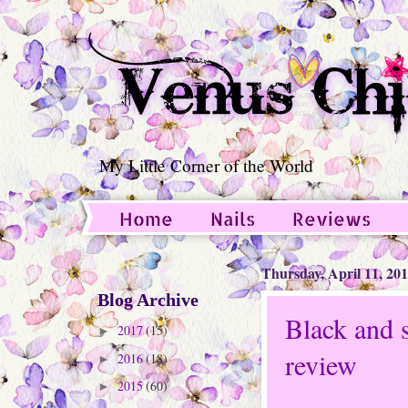
My Little Corner of the World
Home
Nails
Reviews
Guest Post
Thursday, April 11, 20
Blog Archive
Black and s
2017
(15)
►
review
2016
(18)
►
2015
(60)
►