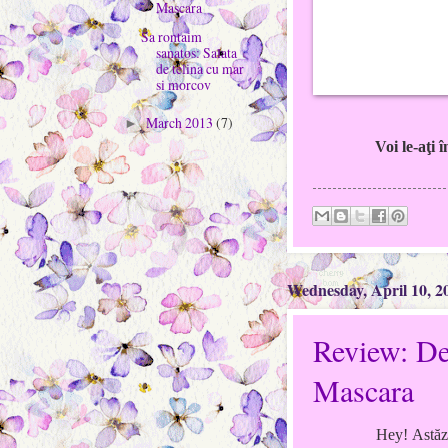
Mascara
Sa rontaim
sanatos: Salata
de telina cu mar
si morcov
March 2013
(7)
►
Voi le-aţi
Wednesday, April 10, 2
Review: De
Mascara
Hey! Ast
ăz