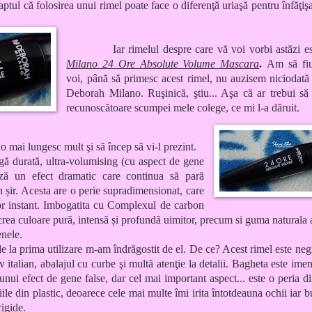
faptul că folosirea unui rimel poate face o diferenţă uriaşă pentru înfăţiş
Iar rimelul despre care vă voi vorbi astăzi e
Milano 24 Ore Absolute Volume Mascara
.
Am să fiu
voi, până să primesc acest rimel, nu auzisem niciodată
Deborah Milano. Ruşinică, ştiu... Aşa că ar trebui să
recunoscătoare scumpei mele colege, ce mi l-a dăruit.
o mai lungesc mult şi să încep să vi-l prezint.
ă durată,
ultra
-
volumising
(cu aspect de gene
ază un
efect dramatic
care
continua să pară
n șir
.
Acesta are o
perie
supradimensionat
, care
or
instant
.
Imbogatita cu
Complexul
de carbon
crea
culoare pură
,
intensă și
profundă
uimitor
,
precum si
guma
naturala
enele
.
de la prima utilizare m-am îndrăgostit de el. De ce? Acest rimel
este neg
tiv italian, abalajul cu curbe şi multă atenţie la detalii. Bagheta este ime
 unui efect de gene false, dar cel mai important aspect... este o peria d
ile din plastic, deoarece cele mai multe îmi irita întotdeauna ochii iar b
 rigide.