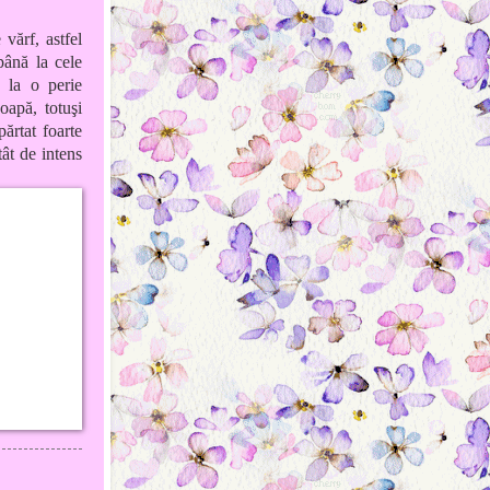
 vărf, astfel
până la cele
ă la o perie
oapă, totuşi
părtat foarte
ât de intens