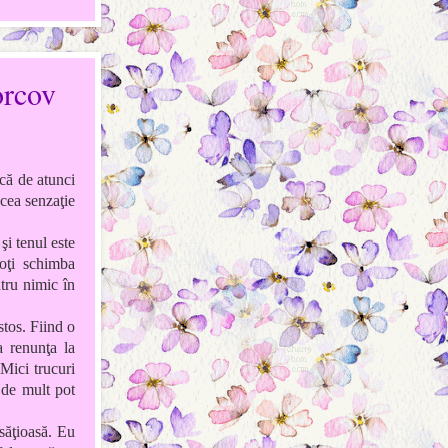
orcov
că de atunci
acea senzaţie
i tenul este
poţi schimba
tru nimic în
stos. Fiind o
a renunţa la
Mici trucuri
 de mult pot
 săţioasă. Eu