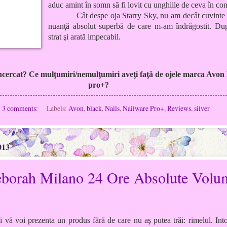
aduc amint în somn să fi lovit cu unghiile de ceva în con
Cât despe oja Starry Sky, nu am decât cuvinte
nuanţă absolut superbă de care m-am îndrăgostit. D
strat şi arată impecabil.
 încercat? Ce mulţumiri/nemulţumiri aveţi faţă de ojele marca Avon
pro+?
3 comments:
Labels:
Avon
,
black
,
Nails
,
Nailware Pro+
,
Reviews
,
silver
013
borah Milano 24 Ore Absolute Volu
i vă voi prezenta un produs fără de care nu aş putea trăi: rimelul. In