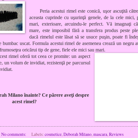
Peria acestui rimel este conică, uşor ascuţită către
aceasta cuprinde cu uşurinţă genele, de la cele mici, 
mari, exterioare, arcuindu-le perfect. Vă imagnaţi c
mare, este imposibil fără a transfera produs peste ple
dacă rimelul este lăsat să se usuce puşin, poate fi înde
 bumbac uscat. Formula acestui rimel de asemenea crează un negru at
frumoseţea oricărui tip de gene, fiele ele mici sau mari.
est rimel oferă tot ceea ce promite: un aspect
e, un volum de invidiat, rezistenţă pe parcursul
nvidiat.
rah Milano înainte? Ce părere aveţi despre
acest rimel?
No comments:
Labels:
cosmetice
,
Deborah Milano
,
mascara
,
Reviews