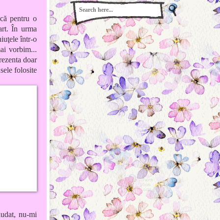
că pentru o
art. În urma
iuţele într-o
mai vorbim...
rezenta doar
sele folosite
Ciudat, nu-mi