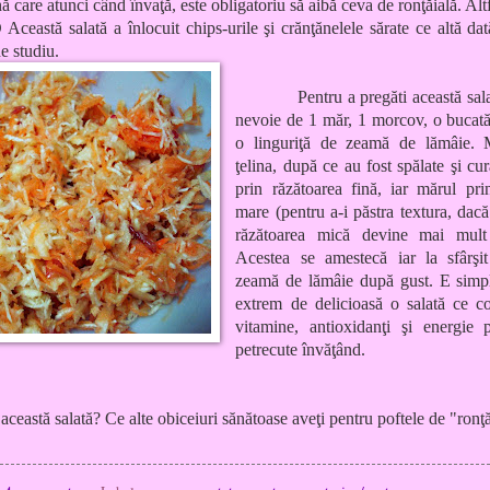
 care atunci când învaţă, este obligatoriu să aibă ceva de ronţăială. Alt
Această salată a înlocuit chips-urile şi crănţănelele sărate ce altă dat
e studiu.
Pentru a pregăti această sal
nevoie de 1 măr, 1 morcov, o bucată 
o linguriţă de zeamă de lămâie. 
ţelina, după ce au fost spălate şi cu
prin răzătoarea fină, iar mărul pri
mare (pentru a-i păstra textura, dacă
răzătoarea mică devine mai mult
Acestea se amestecă iar la sfârşi
zeamă de lămâie după gust. E simpl
extrem de delicioasă o salată ce c
vitamine, antioxidanţi şi energie 
petrecute învăţând.
 această salată? Ce alte obiceiuri sănătoase aveţi pentru poftele de "ronţ