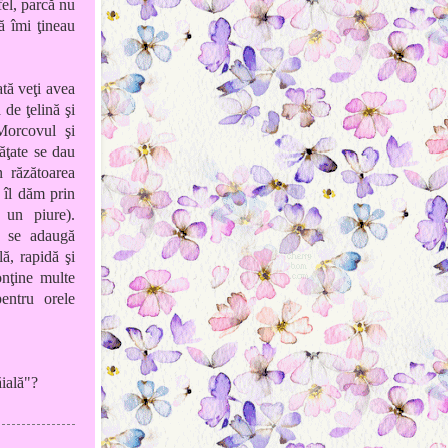
fel, parcă nu
ă îmi ţineau
ată veţi avea
de ţelină şi
Morcovul şi
răţate se dau
n răzătoarea
 îl dăm prin
 un piure).
t se adaugă
ă, rapidă şi
onţine multe
pentru orele
ăială"?