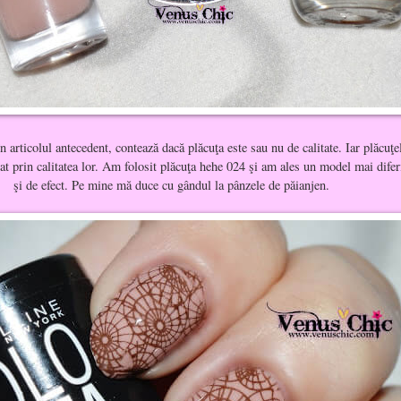
articolul antecedent, contează dacă plăcuţa este sau nu de calitate. Iar plăcuţe
 prin calitatea lor. Am folosit plăcuţa hehe 024 şi am ales un model mai difer
şi de efect. Pe mine mă duce cu gândul la pânzele de păianjen.