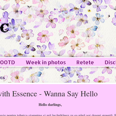
OOTD
Week in photos
Retete
Disc
016
ith Essence - Wanna Say Hello
Hello darlings,
sie pentru tehnica stamping şi mă încăpăţânez cu ea până voi deveni expertă. P