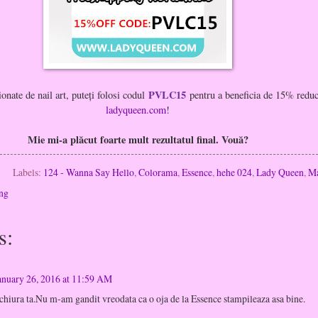
PVLC15
onate de nail art, puteți folosi codul
pentru a beneficia de 15% reduc
ladyqueen.com
!
Mie mi-a plăcut foarte mult rezultatul final. Vouă?
Labels:
124 - Wanna Say Hello
,
Colorama
,
Essence
,
hehe 024
,
Lady Queen
,
Ma
ng
s:
anuary 26, 2016 at 11:59 AM
iura ta.Nu m-am gandit vreodata ca o oja de la Essence stampileaza asa bine.