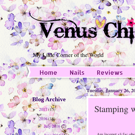
My Little Corner of the World
Home
Nails
Reviews
Guest Post
Tuesday, January 26, 2
Blog Archive
Stamping w
2017
(15)
►
2016
(18)
▼
July 2016
(2)
►
Am început să fac obse