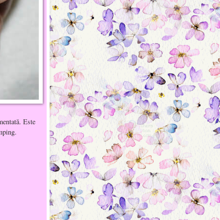
mentată. Este
amping.