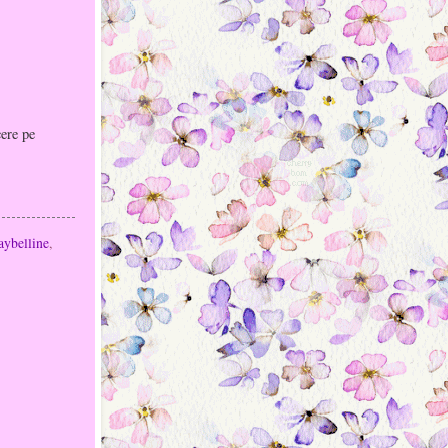
ere pe
ybelline
,