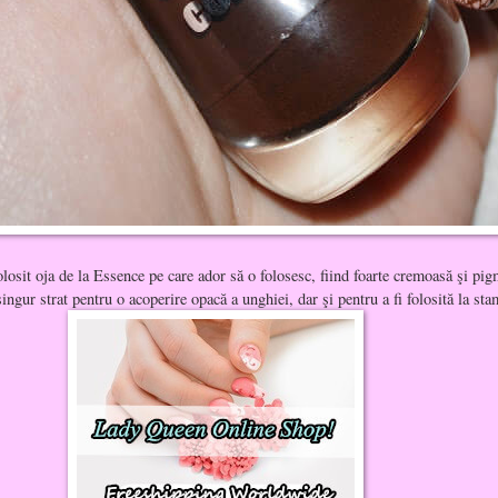
losit oja de la Essence pe care ador să o folosesc, fiind foarte cremoasă şi pig
singur strat pentru o acoperire opacă a unghiei, dar şi pentru a fi folosită la st