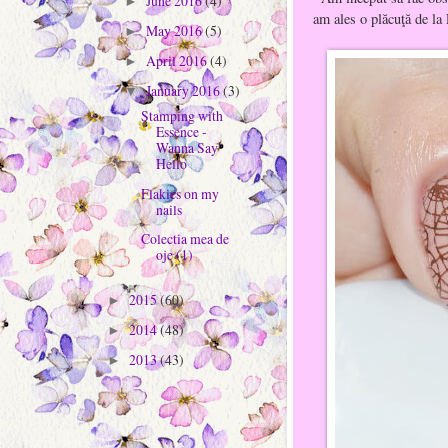
June 2016
(4)
►
am ales o plăcuţă de l
May 2016
(5)
►
April 2016
(4)
►
January 2016
(3)
▼
Stamping with
Essence -
Wanna Say
Hello
Flakies on my
nails
Colectia mea de
oje (1)
2015
(60)
►
2014
(48)
►
2013
(43)
►