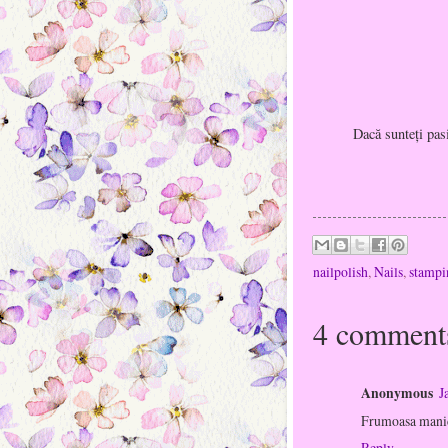
Dacă sunteți pasi
nailpolish
,
Nails
,
stampi
4 comment
Anonymous
J
Frumoasa manich
Reply