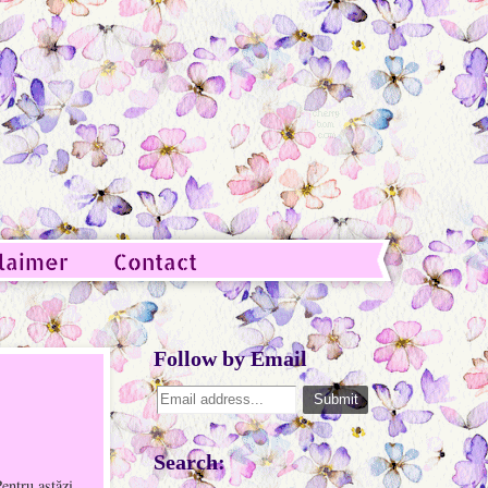
laimer
Contact
Follow by Email
Search:
entru astăzi