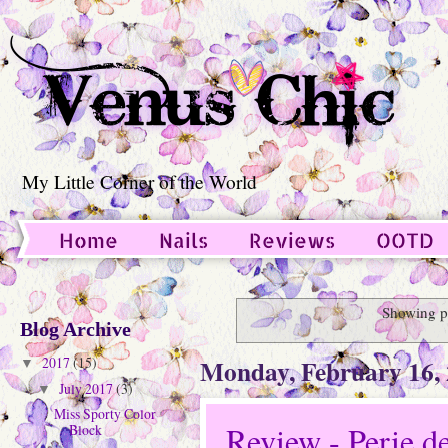
My Little Corner of the World
Home
Nails
Reviews
OOTD
Guest Post
Showing p
Blog Archive
Monday, February 16,
2017
(15)
▼
July 2017
(3)
▼
Miss Sporty Color
Review - Perie d
Block