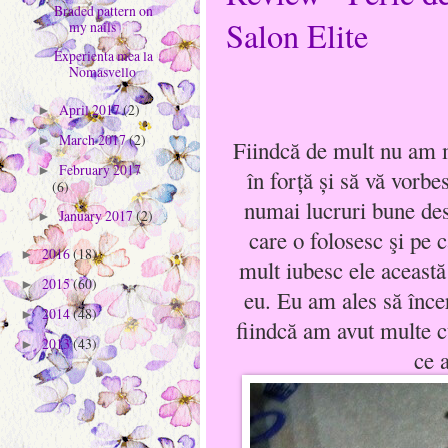
Braded pattern on
Salon Elite
my nails
Experienta mea la
Nomasvello
April 2017
(2)
►
March 2017
(2)
►
Fiindcă de mult nu am m
February 2017
►
în forţă şi să vă vorb
(6)
numai lucruri bune de
January 2017
(2)
►
care o folosesc şi pe c
2016
(18)
►
mult iubesc ele această
2015
(60)
►
eu. Eu am ales să înc
2014
(48)
►
fiindcă am avut multe cu
2013
(43)
►
ce 