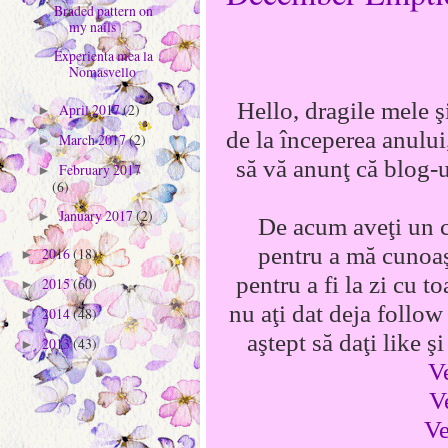
Braded pattern on
my nails
Experienta mea la
Nomasvello
Hello, dragile mele şi
April 2017
(2)
►
de la începerea anulu
March 2017
(2)
►
să vă anunţ că blog-
February 2017
►
(6)
January 2017
(2)
►
De acum aveţi un c
pentru a mă cunoaş
2016
(18)
►
pentru a fi la zi cu 
2015
(60)
►
nu aţi dat deja follow
2014
(48)
►
aştept să daţi like ş
2013
(43)
►
V
V
Ve