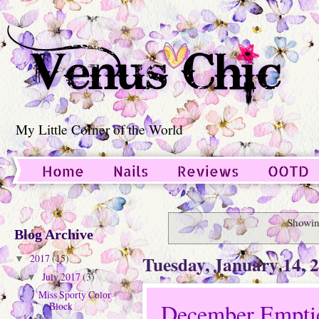
My Little Corner of the World
Home
Nails
Reviews
OOTD
Guest Post
Showin
Blog Archive
Tuesday, January 14, 
2017
(15)
▼
July 2017
(3)
▼
Miss Sporty Color
December Empti
Block