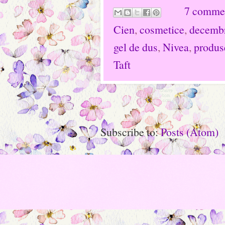
7 comme
Cien
,
cosmetice
,
decemb
gel de dus
,
Nivea
,
produs
Taft
Subscribe to:
Posts (Atom)