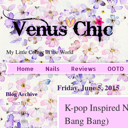
My Little Corner of the World
Home
Nails
Reviews
OOTD
Guest Post
Friday, June 5, 2015
Blog Archive
2017
(15)
K-pop Inspired
►
2016
(18)
►
Bang Bang)
2015
(60)
▼