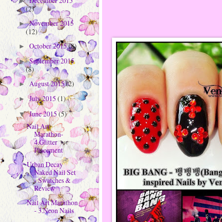
December 2015
►
(2)
November 2015
►
(12)
October 2015
(8)
►
September 2015
►
(8)
August 2015
(2)
►
July 2015
(1)
►
June 2015
(5)
▼
Nail Art
Marathon-
4.Glitter
Placement
Urban Decay
Naked Nail Set
- Swatches &
Review
Nail Art Marathon
- 3.Neon Nails