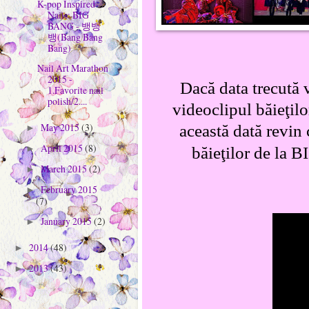
K-pop Inspired
Nails: BIG
BANG - 뱅뱅
뱅(Bang Bang
Bang)
Nail Art Marathon
2015 -
Dacă data trecută 
1.Favorite nail
polish/2....
videoclipul băieţilo
May 2015
(3)
această dată revin
►
April 2015
(8)
băieţilor de la
B
►
March 2015
(2)
►
February 2015
►
(7)
January 2015
(2)
►
2014
(48)
►
2013
(43)
►