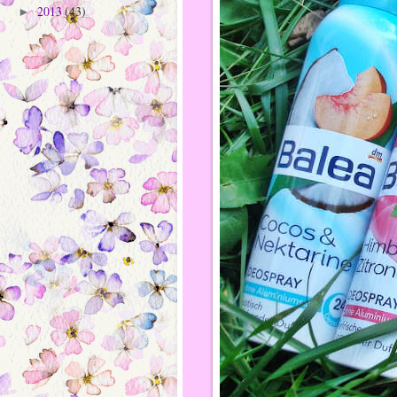
2013
(43)
►