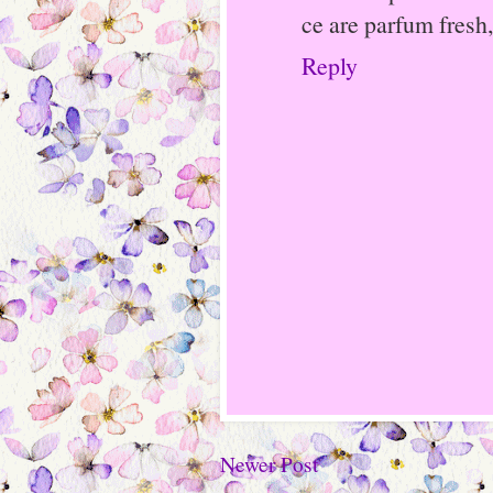
ce are parfum fresh,
Reply
Newer Post