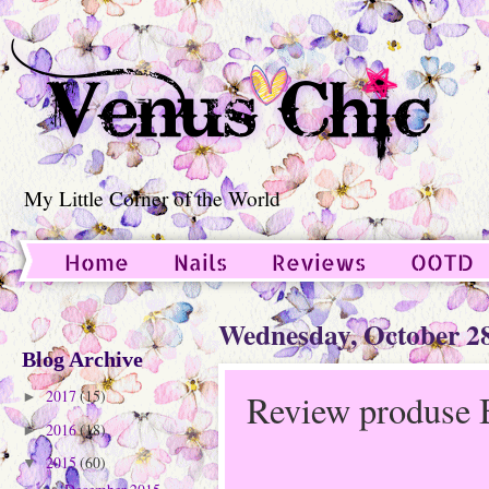
My Little Corner of the World
Home
Nails
Reviews
OOTD
Guest Post
Wednesday, October 28
Blog Archive
2017
(15)
Review produse 
►
2016
(18)
►
2015
(60)
▼