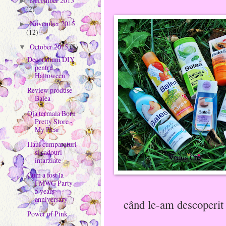
December 2015
►
(2)
November 2015
►
(12)
October 2015
(8)
▼
Decoratiuni DIY
pentru
Halloween
Review produse
Balea
Oja termala Born
Pretty Store -
My Dear
Haul cumparaturi
si cadouri
intarziate
Cum a fost la
FMWG Party -
5 years
anniversary
când le-am descoperit
Power of Pink