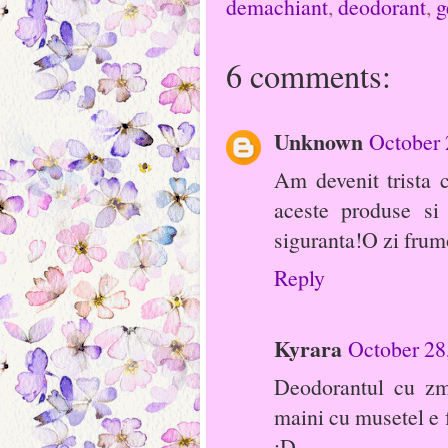
demachiant
,
deodorant
,
g
6 comments:
Unknown
October 
Am devenit trista c
aceste produse si
siguranta!O zi frum
Reply
Kyrara
October 28
Deodorantul cu zm
maini cu musetel e f
:D