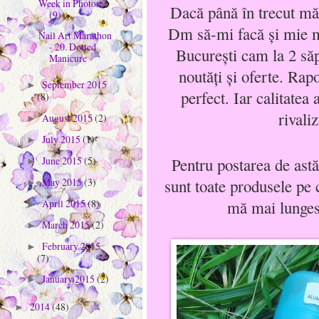
Week in Photos
Dacă până în trecut mă 
(9)
Dm să-mi facă şi mie 
Nail Art Marathon
- 20. Dotted
Bucureşti cam la 2 să
Manicure
noutăţi şi oferte.
Rapor
September 2015
►
perfect. Iar calitatea
(8)
rivali
August 2015
(2)
►
July 2015
(1)
►
June 2015
(5)
Pentru postarea de astă
►
May 2015
(3)
sunt toate produsele pe c
►
April 2015
(8)
mă mai lungesc
►
March 2015
(2)
►
February 2015
►
(7)
January 2015
(2)
►
2014
(48)
►