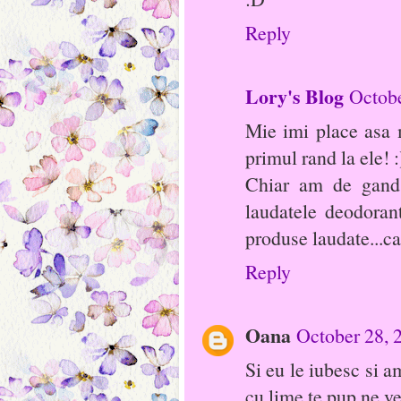
Reply
Lory's Blog
Octobe
Mie imi place asa m
primul rand la ele! :
Chiar am de gand 
laudatele deodoran
produse laudate...c
Reply
Oana
October 28, 
Si eu le iubesc si 
cu lime,te pup,ne 