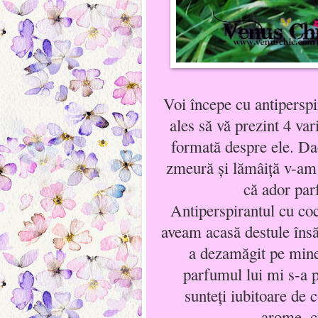
Voi începe cu antiperspi
ales să vă prezint 4 va
formată despre ele. Da
zmeură și lămâiță v-am 
că ador par
Antiperspirantul cu coc
aveam acasă destule îns
a dezamăgit pe mine
parfumul lui mi s-a p
sunteţi iubitoare de 
arome, 