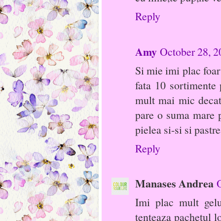
Reply
Amy
October 28, 2
Si mie imi plac foa
fata 10 sortimente
mult mai mic decat 
pare o suma mare p
pielea si-si si pastr
Reply
Manases Andrea
Imi plac mult gel
tenteaza pachetul l