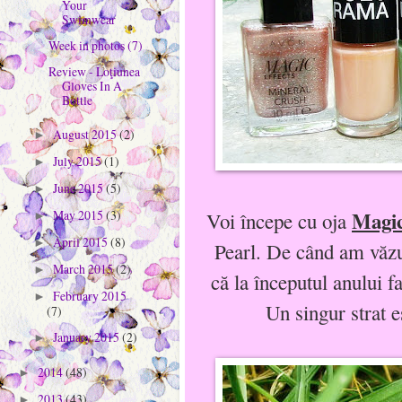
Your
Swimwear
Week in photos (7)
Review - Loţiunea
Gloves In A
Bottle
August 2015
(2)
►
July 2015
(1)
►
June 2015
(5)
►
Magic
May 2015
(3)
Voi începe cu oja
►
April 2015
(8)
►
Pearl. De când am văzu
March 2015
(2)
►
că la începutul anului 
February 2015
►
Un singur strat e
(7)
January 2015
(2)
►
2014
(48)
►
2013
(43)
►