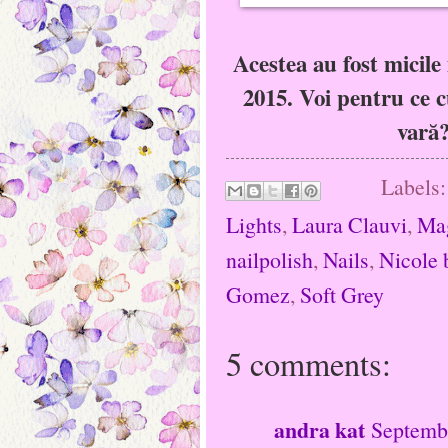
Acestea au fost micile
2015. Voi pentru ce cu
vară?
Labels
Lights
,
Laura Clauvi
,
Mag
nailpolish
,
Nails
,
Nicole b
Gomez
,
Soft Grey
5 comments:
andra kat
Septemb