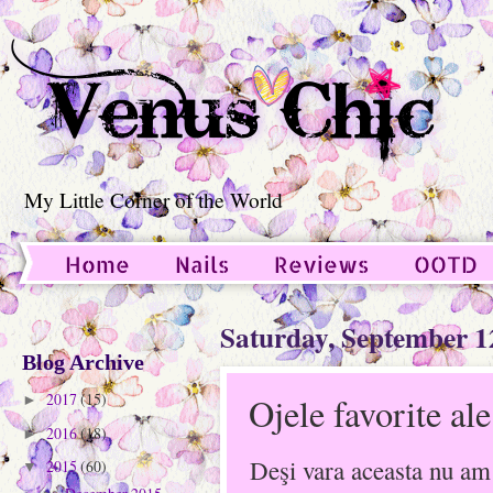
My Little Corner of the World
Home
Nails
Reviews
OOTD
Guest Post
Saturday, September 1
Blog Archive
2017
(15)
Ojele favorite al
►
2016
(18)
►
Deşi vara aceasta nu am 
2015
(60)
▼