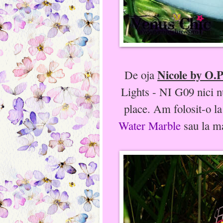
Nicole by O.P
De oja
Lights - NI G09 nici n
place. Am folosit-o l
Water Marble
sau la m