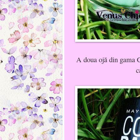
A doua ojă din gama C
c