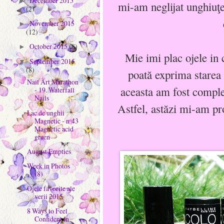
December 2015
►
mi-am neglijat unghiuţe
(2)
November 2015
►
(12)
October 2015
(8)
►
Mie imi plac ojele in c
September 2015
▼
(8)
poată exprima starea 
Nail Art Marathon
aceasta am fost complet
- 19. Waterfall
Nails
Astfel, astăzi mi-am pr
Lac de unghii
Magnetic - nᵒ43
Magnetic acid
green
August Empties
Week in Photos
(8)
Ojele favorite ale
verii 2015
8 Ways to Feel
Confident in