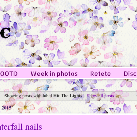
OOTD
Week in photos
Retete
Disc
Hit The Lights
Showing posts with label
.
Show all posts
, 2015
erfall nails