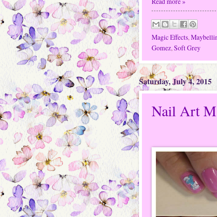
Read more »
Magic Effects
,
Maybelli
Gomez
,
Soft Grey
Saturday, July 4, 2015
Nail Art M