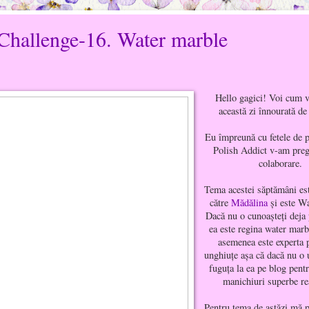
Challenge-16. Water marble
Hello gagici! Voi cum v
această zi înnourată d
Eu împreună cu fetele de 
Polish Addict v-am preg
colaborare.
Tema acestei săptămâni es
către
Mădălina
şi este W
Dacă nu o cunoaşteţi deja
ea este regina water marb
asemenea este experta p
unghiuţe aşa că dacă nu o 
fuguţa la ea pe blog pent
manichiuri superbe re
Pentru tema de astăzi mă p