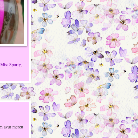
,
Miss Sporty
,
Am avut mereu