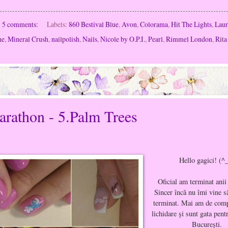
5 comments:
Labels:
860 Bestival Blue
,
Avon
,
Colorama
,
Hit The Lights
,
Laur
ne
,
Mineral Crush
,
nailpolish
,
Nails
,
Nicole by O.P.I.
,
Pearl
,
Rimmel London
,
Rita
arathon - 5.Palm Trees
Hello gagici! (^
Oficial am terminat anii 
Sincer încă nu îmi vine s
terminat. Mai am de compl
lichidare şi sunt gata pent
Bucureşti.