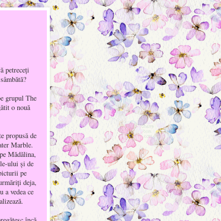
ă petreceţi
e sâmbătă?
pe grupul The
ătit o nouă
te propusă de
ater Marble.
 pe Mădălina,
le-ului şi de
icturii pe
urmăriţi deja,
ru a vedea ce
alizează.
regătesc încă