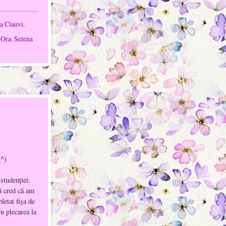
a Clauvi
,
 Ora
,
Selena
_^)
studenţiei.
ă cred că am
etat fişa de
ru plecarea la