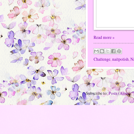
Read more »
Challenge
,
nailpolish
,
Na
Subscribe to:
Posts (Atom)