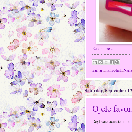
Read more »
nail art
,
nailpolish
,
Nails
Saturday, September 12
Ojele favor
Deşi vara aceasta nu am