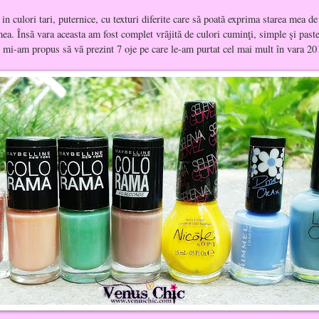
in culori tari, puternice, cu texturi diferite care să poată exprima starea mea de 
mea. Însă vara aceasta am fost complet vrăjită de culori cuminţi, simple şi past
i mi-am propus să vă prezint 7 oje pe care le-am purtat cel mai mult în vara 20