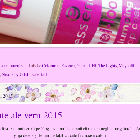
5 comments:
Labels:
Colorama
,
Essence
,
Gabrini
,
Hit The Lights
,
Maybelline
,
Nicole by O.P.I.
,
waterfall
, 2015
ite ale verii 2015
 fost cea mai activă pe blog, asta nu înseamnă că mi-am neglijat unghiuţele. 
grijă de ele şi le-am răsfaţat cu cele frumoase culori.