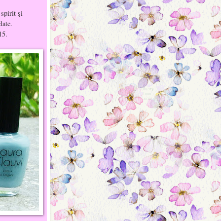
spirit şi
elate.
15.