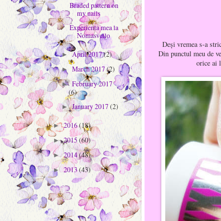
Braded pattern on
my nails
Experienta mea la
Nomasvello
Deşi vremea s-a stric
Din punctul meu de ved
April 2017
(2)
►
orice ai 
March 2017
(2)
►
February 2017
►
(6)
January 2017
(2)
►
2016
(18)
►
2015
(60)
►
2014
(48)
►
2013
(43)
►