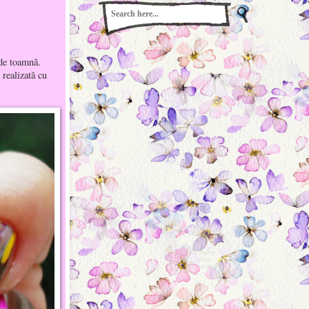
 de toamnă.
 realizată cu