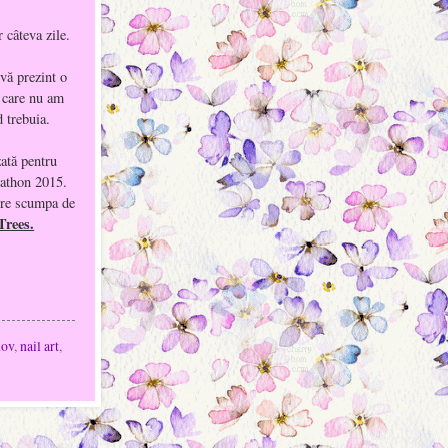
 câteva zile.
vă prezint o
 care nu am
d trebuia.
zată pentru
rathon 2015.
tre scumpa de
Trees.
ov
,
nail art
,