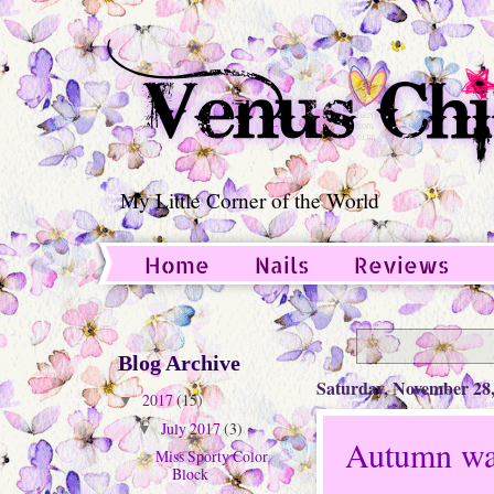
My Little Corner of the World
Home
Nails
Reviews
Guest Post
Blog Archive
Saturday, November 28
2017
(15)
▼
July 2017
(3)
▼
Autumn wat
Miss Sporty Color
Block