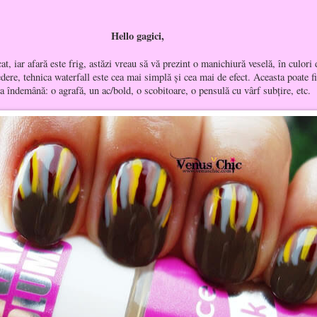
Hello gagici,
at, iar afară este frig, astăzi vreau să vă prezint o manichiură veselă, în culori
ere, tehnica waterfall este cea mai simplă şi cea mai de efect. Aceasta poate fi
la îndemână: o agrafă, un ac/bold, o scobitoare, o pensulă cu vârf subţire, etc.