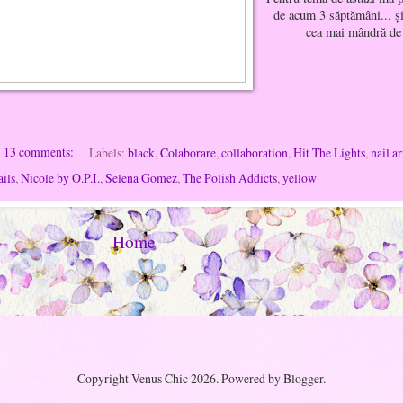
de acum 3 săptămâni... şi
cea mai mândră de
13 comments:
Labels:
black
,
Colaborare
,
collaboration
,
Hit The Lights
,
nail ar
ils
,
Nicole by O.P.I.
,
Selena Gomez
,
The Polish Addicts
,
yellow
Home
Copyright Venus Chic 2026. Powered by Blogger.