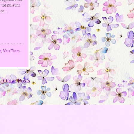
 tot nu sunt
 ea...
t
,
Nail Team
Older Posts