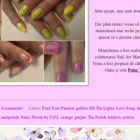
Abia aştept, mai sunt doar
Dar până atunci vreau să 
manichiură mai veche pe
apucat să o prezint cân
Manichiura a fost reali
colaborarea Nail Art Ma
Tema a fost propusă de că
Palm 
Oana
şi este
4 comments:
Labels:
Find Your Passion
,
galben
,
Hit The Lights
,
Love Song
,
m
,
nailpolish
,
Nails
,
Nicole by O.P.I.
,
orange
,
purple
,
The Polish Addicts
,
yellow